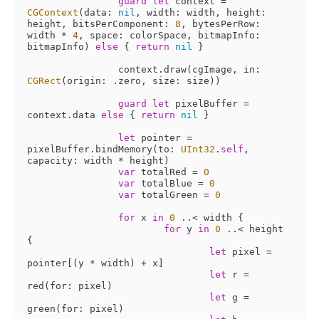
guard
let
 context 
=
CGContext
(data: 
nil
, width: width, height: 
height, bitsPerComponent: 
8
, bytesPerRow: 
width 
*
4
, space: colorSpace, bitmapInfo: 
bitmapInfo) 
else
 { 
return
nil
 }

		context.draw(cgImage, in: 
CGRect
(origin: .zero, size: size))

guard
let
 pixelBuffer 
=
context.data 
else
 { 
return
nil
 }

let
 pointer 
=
pixelBuffer.bindMemory(to: 
UInt32
.
self
, 
capacity: width 
*
 height)

var
 totalRed 
=
0
var
 totalBlue 
=
0
var
 totalGreen 
=
0
for
 x 
in
0
..<
 width {

for
 y 
in
0
..<
 height 
{

let
 pixel 
=
pointer[(y 
*
 width) 
+
 x]

let
 r 
=
red(for: pixel)

let
 g 
=
green(for: pixel)
