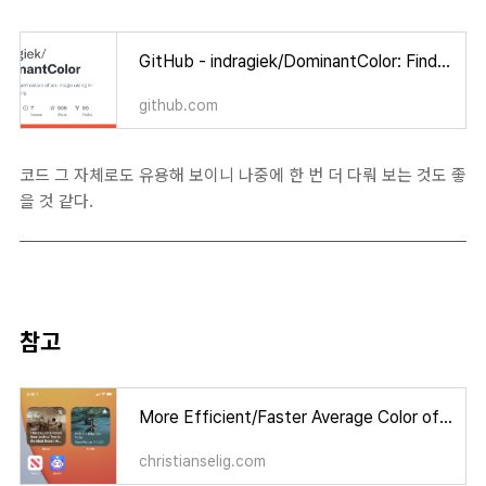
GitHub - indragiek/DominantColor: Finding dominant colors of an image using k-means clustering
github.com
코드 그 자체로도 유용해 보이니 나중에 한 번 더 다뤄 보는 것도 좋
을 것 같다.
참고
More Efficient/Faster Average Color of Image
christianselig.com