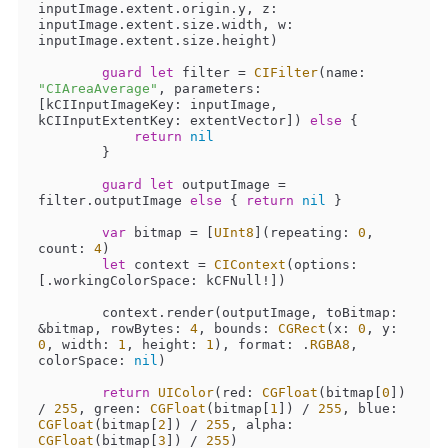
inputImage.extent.origin.y, z: 
inputImage.extent.size.width, w: 
inputImage.extent.size.height)

guard
let
 filter 
=
CIFilter
(name: 
"CIAreaAverage"
, parameters: 
[kCIInputImageKey: inputImage, 
kCIInputExtentKey: extentVector]) 
else
 {

return
nil
        }

guard
let
 outputImage 
=
filter.outputImage 
else
 { 
return
nil
 }

var
 bitmap 
=
 [
UInt8
](repeating: 
0
, 
count: 
4
)

let
 context 
=
CIContext
(options: 
[.workingColorSpace: kCFNull
!
])

        context.render(outputImage, toBitmap: 
&
bitmap, rowBytes: 
4
, bounds: 
CGRect
(x: 
0
, y: 
0
, width: 
1
, height: 
1
), format: .
RGBA8
, 
colorSpace: 
nil
)

return
UIColor
(red: 
CGFloat
(bitmap[
0
]) 
/
255
, green: 
CGFloat
(bitmap[
1
]) 
/
255
, blue: 
CGFloat
(bitmap[
2
]) 
/
255
, alpha: 
CGFloat
(bitmap[
3
]) 
/
255
)
