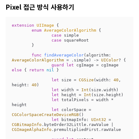
Pixel 접근 방식 사용하기
extension
UIImage
{

enum
AverageColorAlgorithm
{

case
 simple

case
 squareRoot

	}

func
findAverageColor
(
algorithm
: 
AverageColorAlgorithm
=
 .simple)
 -> 
UIColor
? {

guard
let
 cgImage 
=
 cgImage 
else
 { 
return
nil
 }

let
 size 
=
CGSize
(width: 
40
, 
height: 
40
)

let
 width 
=
Int
(size.width)

let
 height 
=
Int
(size.height)

let
 totalPixels 
=
 width 
*
height

let
 colorSpace 
=
CGColorSpaceCreateDeviceRGB
()

let
 bitmapInfo: 
UInt32
=
CGBitmapInfo
.byteOrder32Little.rawValue 
|
CGImageAlphaInfo
.premultipliedFirst.rawValue
