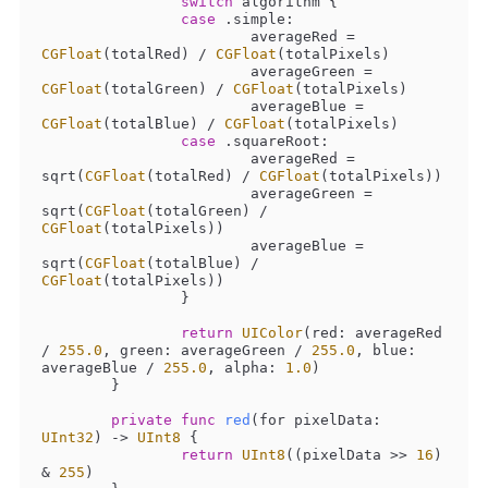
switch
 algorithm {

case
 .simple:

			averageRed 
=
CGFloat
(totalRed) 
/
CGFloat
(totalPixels)

			averageGreen 
=
CGFloat
(totalGreen) 
/
CGFloat
(totalPixels)

			averageBlue 
=
CGFloat
(totalBlue) 
/
CGFloat
(totalPixels)

case
 .squareRoot:

			averageRed 
=
sqrt(
CGFloat
(totalRed) 
/
CGFloat
(totalPixels))

			averageGreen 
=
sqrt(
CGFloat
(totalGreen) 
/
CGFloat
(totalPixels))

			averageBlue 
=
sqrt(
CGFloat
(totalBlue) 
/
CGFloat
(totalPixels))

		}

return
UIColor
(red: averageRed 
/
255.0
, green: averageGreen 
/
255.0
, blue: 
averageBlue 
/
255.0
, alpha: 
1.0
)

	}

private
func
red
(
for
pixelData
: 
UInt32
)
 -> 
UInt8
 {

return
UInt8
((pixelData 
>>
16
) 
&
255
)
