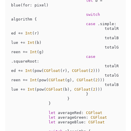
let
 b 
=
blue(for: pixel)

switch
algorithm {

case
 .simple:

					totalR
ed 
+=
Int
(r)

					totalB
lue 
+=
Int
(b)

					totalG
reen 
+=
Int
(g)

case
.squareRoot:

					totalR
ed 
+=
Int
(pow(
CGFloat
(r), 
CGFloat
(
2
)))

					totalG
reen 
+=
Int
(pow(
CGFloat
(g), 
CGFloat
(
2
)))

					totalB
lue 
+=
Int
(pow(
CGFloat
(b), 
CGFloat
(
2
)))

				}

			}

		}

let
 averageRed: 
CGFloat
let
 averageGreen: 
CGFloat
let
 averageBlue: 
CGFloat