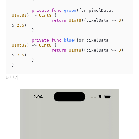
	}

private
func
green
(
for
pixelData
: 
UInt32
)
 -> 
UInt8
 {

return
UInt8
((pixelData 
>>
8
) 
&
255
)

	}

private
func
blue
(
for
pixelData
: 
UInt32
)
 -> 
UInt8
 {

return
UInt8
((pixelData 
>>
0
) 
&
255
)

	}

}
더보기