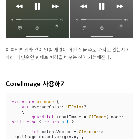
이를테면 위와 같이 앨범 재킷이 어떤 색을 주로 가지고 있는지에
따라 더 단순한 형태로 배경을 바꾸는 것이 가능해진다.
CoreImage 사용하기
extension
UIImage
{

var
 averageColor: 
UIColor
?

    {

guard
let
 inputImage 
=
CIImage
(image: 
self
) 
else
 { 
return
nil
 }

let
 extentVector 
=
CIVector
(x: 
inputImage.extent.origin.x, y: 