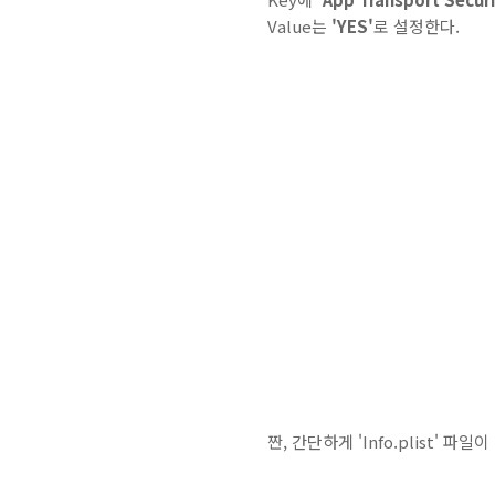
Value는
'YES'
로 설정한다.
짠, 간단하게 'Info.plist' 파