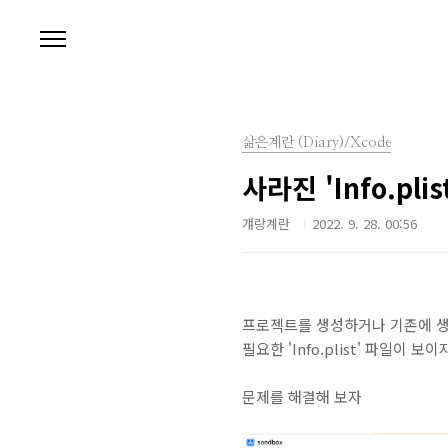
본문 바로가기
삶은계란 (Diary)/Xcode
사라진 'Info.pl
걔랑계란
2022. 9. 28. 00:56
프로젝트를 생성하거나 기존에 
필요한 'Info.plist' 파일이 보
문제를 해결해 보자